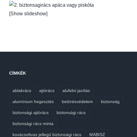
[Show slideshow]
CÍMKÉK
ablakrács
ajtórács
alufelni javítás
alumínium hegesztés
betörésvédelem
biztonság
biztonsági ajtórács
biztonsági rács
biztonsági rács minta
kovácsoltvas jellegű biztonsági rács
MABISZ