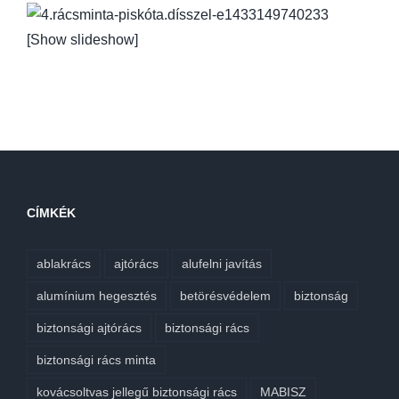
[Show slideshow]
CÍMKÉK
ablakrács
ajtórács
alufelni javítás
alumínium hegesztés
betörésvédelem
biztonság
biztonsági ajtórács
biztonsági rács
biztonsági rács minta
kovácsoltvas jellegű biztonsági rács
MABISZ